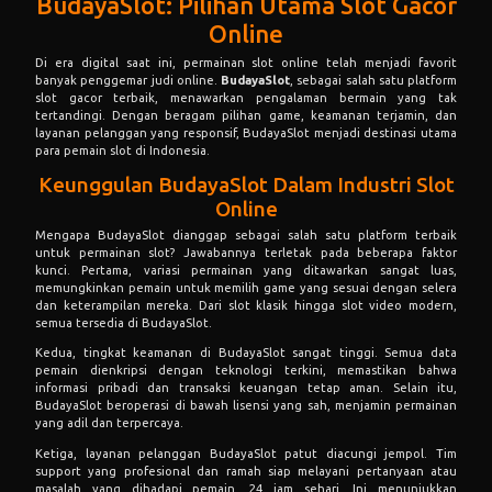
BudayaSlot: Pilihan Utama Slot Gacor
Online
Di era digital saat ini, permainan slot online telah menjadi favorit
banyak penggemar judi online.
BudayaSlot
, sebagai salah satu platform
slot gacor terbaik, menawarkan pengalaman bermain yang tak
tertandingi. Dengan beragam pilihan game, keamanan terjamin, dan
layanan pelanggan yang responsif, BudayaSlot menjadi destinasi utama
para pemain slot di Indonesia.
Keunggulan BudayaSlot Dalam Industri Slot
Online
Mengapa BudayaSlot dianggap sebagai salah satu platform terbaik
untuk permainan slot? Jawabannya terletak pada beberapa faktor
kunci. Pertama, variasi permainan yang ditawarkan sangat luas,
memungkinkan pemain untuk memilih game yang sesuai dengan selera
dan keterampilan mereka. Dari slot klasik hingga slot video modern,
semua tersedia di BudayaSlot.
Kedua, tingkat keamanan di BudayaSlot sangat tinggi. Semua data
pemain dienkripsi dengan teknologi terkini, memastikan bahwa
informasi pribadi dan transaksi keuangan tetap aman. Selain itu,
BudayaSlot beroperasi di bawah lisensi yang sah, menjamin permainan
yang adil dan terpercaya.
Ketiga, layanan pelanggan BudayaSlot patut diacungi jempol. Tim
support yang profesional dan ramah siap melayani pertanyaan atau
masalah yang dihadapi pemain, 24 jam sehari. Ini menunjukkan