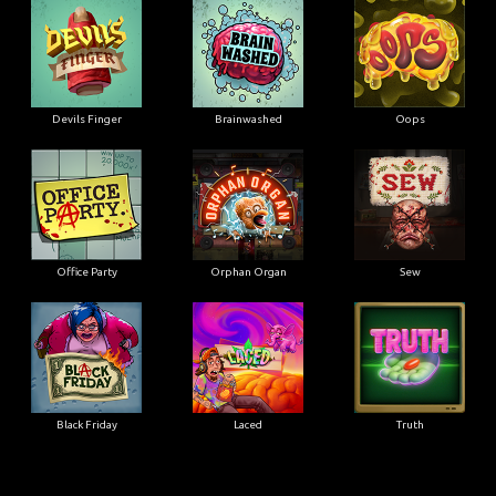
Devils Finger
Brainwashed
Oops
Office Party
Orphan Organ
Sew
Black Friday
Laced
Truth