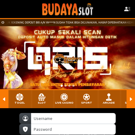
 REKENING DEPOSIT BRI A/N YA****N SUDAH TIDAK BISA DIGUNAKAN, HARAP DIPERHATIKAN KEMBALI 
TOGEL
SLOT
LIVE CASINO
SPORT
ARCADE
SABU