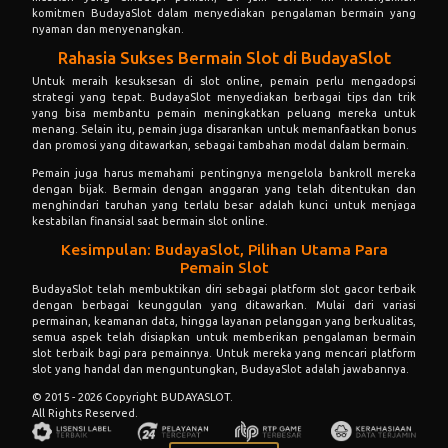
komitmen BudayaSlot dalam menyediakan pengalaman bermain yang
nyaman dan menyenangkan.
Rahasia Sukses Bermain Slot di BudayaSlot
Untuk meraih kesuksesan di slot online, pemain perlu mengadopsi
strategi yang tepat. BudayaSlot menyediakan berbagai tips dan trik
yang bisa membantu pemain meningkatkan peluang mereka untuk
menang. Selain itu, pemain juga disarankan untuk memanfaatkan bonus
dan promosi yang ditawarkan, sebagai tambahan modal dalam bermain.
Pemain juga harus memahami pentingnya mengelola bankroll mereka
dengan bijak. Bermain dengan anggaran yang telah ditentukan dan
menghindari taruhan yang terlalu besar adalah kunci untuk menjaga
kestabilan finansial saat bermain slot online.
Kesimpulan: BudayaSlot, Pilihan Utama Para
Pemain Slot
BudayaSlot telah membuktikan diri sebagai platform slot gacor terbaik
dengan berbagai keunggulan yang ditawarkan. Mulai dari variasi
permainan, keamanan data, hingga layanan pelanggan yang berkualitas,
semua aspek telah disiapkan untuk memberikan pengalaman bermain
slot terbaik bagi para pemainnya. Untuk mereka yang mencari platform
slot yang handal dan menguntungkan, BudayaSlot adalah jawabannya.
© 2015 - 2026 Copyright BUDAYASLOT.
All Rights Reserved.