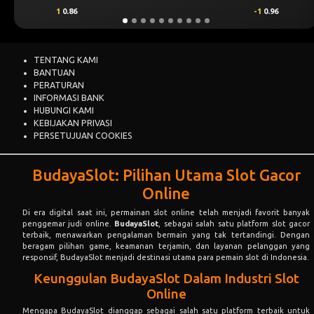
-1
0.96
-0.5
0.95
TENTANG KAMI
BANTUAN
PERATURAN
INFORMASI BANK
HUBUNGI KAMI
KEBIJAKAN PRIVASI
PERSETUJUAN COOKIES
BudayaSlot: Pilihan Utama Slot Gacor
Online
Di era digital saat ini, permainan slot online telah menjadi favorit banyak
penggemar judi online.
BudayaSlot
, sebagai salah satu platform slot gacor
terbaik, menawarkan pengalaman bermain yang tak tertandingi. Dengan
beragam pilihan game, keamanan terjamin, dan layanan pelanggan yang
responsif, BudayaSlot menjadi destinasi utama para pemain slot di Indonesia.
Keunggulan BudayaSlot Dalam Industri Slot
Online
Mengapa BudayaSlot dianggap sebagai salah satu platform terbaik untuk