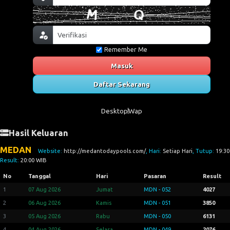
Remember Me
Masuk
Daftar Sekarang
Desktop
Wap
Hasil Keluaran
MEDAN
Website:
http://medantodaypools.com/
, Hari:
Setiap Hari
, Tutup:
19:3
Result:
20:00 WIB
No
Tanggal
Hari
Pasaran
Result
1
07 Aug 2026
Jumat
MDN - 052
4027
2
06 Aug 2026
Kamis
MDN - 051
3850
3
05 Aug 2026
Rabu
MDN - 050
6131
4
04 Aug 2026
Selasa
MDN - 049
2076