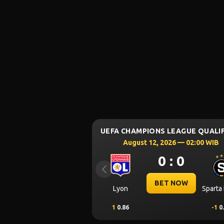
7/8/2026
7/8/2026
7/8/20
LAOS
PCSO
1242
18
7/8/2026
7/8/20
HAMPIONS LEAGUE QUALIFIERS
UEFA CHAMPIONS LEAGUE
gust 12, 2026 — 01:15 WIB
August 11, 2026 — 22
0 : 0
0 : 0
Previous
BET NOW
BET NOW
n
Mjallby
Bodo Glimt
va
3
-0.5
0.99
0.75
0.82