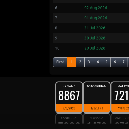
6
02 Aug 2026
7
01 Aug 2026
8
31 Jul 2026
9
30 Jul 2026
10
29 Jul 2026
First
1
2
3
4
5
6
7
HK SIANG
TOTO WUHAN
MALAYS
8867
72
7/8/2026
1/1/1970
7/8/20
CANBERRA
SLOVAKIA
AMSTER
5638
1479
27