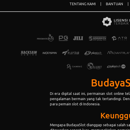
TENTANG KAMI
|
BANTUAN
|
BudayaSl
Di era digital saat ini, permainan slot online 
pengalaman bermain yang tak tertandingi. Den
para pemain slot di Indonesia.
Keunggu