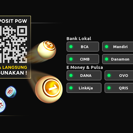
Bank Lokal
BCA
Mandiri
CIMB
Danamon
E Money & Pulsa
DANA
OVO
LinkAja
QRIS