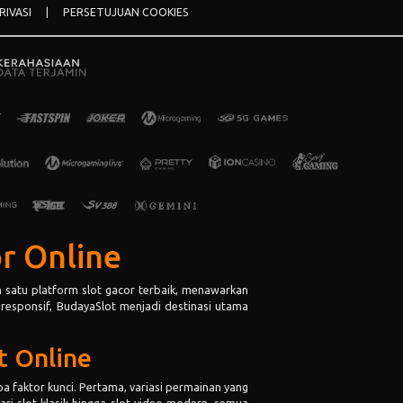
RIVASI
|
PERSETUJUAN COOKIES
or Online
ah satu platform slot gacor terbaik, menawarkan
responsif, BudayaSlot menjadi destinasi utama
t Online