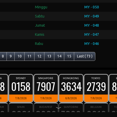
Minggu
MY - 050
Sabtu
MY - 049
Jumat
MY - 048
Kamis
MY - 047
Rabu
MY - 046
8
9
10
11
12
13
14
15
Last ( 73 )
IA
SYDNEY
SINGAPORE
HONGKONG
TOKYO
18
0158
7907
3634
2739
8
26
7/8/2026
7/8/2026
6/8/2026
7/8/2026
7
DAM
SPAIN
BUDAPEST
SANTORINI
BELGIUM
T
18
6931
3869
7308
9616
0