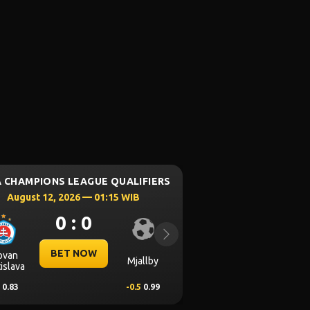
/8/2026
7/8/2026
7/8/2026
NEVADA
CORONA
020
3481
/8/2026
6/8/2026
E-FOOTBALL F24 INTERNATIONAL
FRIENDLY
August 7, 2026 — 22:30 WIB
2 : 0
Next
BET NOW
e-Hungary
e-France
-0.5
-0.84
0.5
0.60