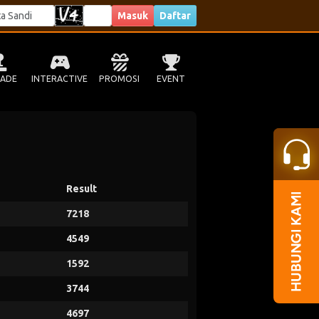
LI NOMOR TUJUAN DEPOSIT PADA FORM DEPONYA YA BOSKU
MOHON PE
Masuk
Daftar
ADE
INTERACTIVE
PROMOSI
EVENT
Result
7218
4549
1592
3744
4697