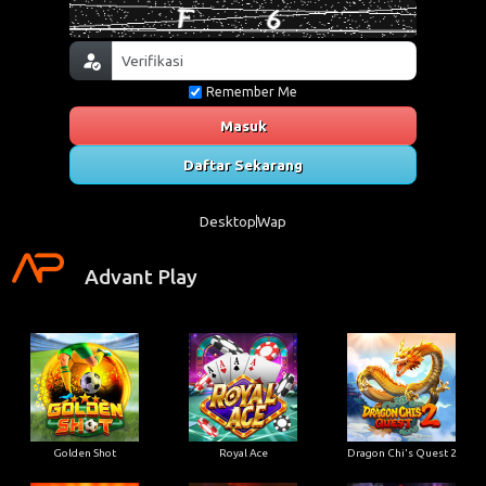
Remember Me
Masuk
Daftar Sekarang
Desktop
Wap
Advant Play
Golden Shot
Royal Ace
Dragon Chi's Quest 2