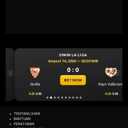
SPAIN LA LIGA
August 16, 2026 — 02:30 WIB
0 : 0
Previous
Next
BET NOW
Sevilla
Rayo Vallecano
0.25
0.95
-0.25
0.95
TENTANG KAMI
BANTUAN
PERATURAN