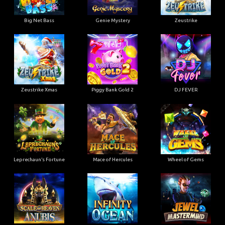
Big Net Bass
Genie Mystery
Zeustrike
Zeustrike Xmas
Piggy Bank Gold 2
DJ FEVER
Leprechaun’s Fortune
Mace of Hercules
Wheel of Gems