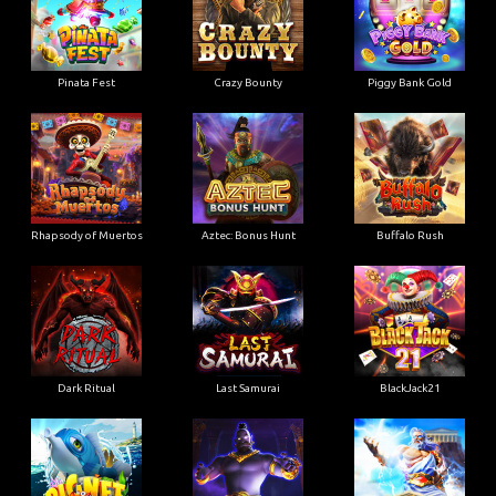
Pinata Fest
Crazy Bounty
Piggy Bank Gold
Rhapsody of Muertos
Aztec: Bonus Hunt
Buffalo Rush
Dark Ritual
Last Samurai
BlackJack21