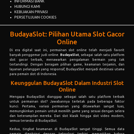
INFORMASI BANK
HUBUNGI KAMI
KEBIJAKAN PRIVASI
PERSETUJUAN COOKIES
BudayaSlot: Pilihan Utama Slot Gacor
Online
Di era digital saat ini, permainan slot online telah menjadi favorit
banyak penggemar judi online.
BudayaSlot
, sebagai salah satu platform
slot gacor terbaik, menawarkan pengalaman bermain yang tak
tertandingi. Dengan beragam pilihan game, keamanan terjamin, dan
layanan pelanggan yang responsif, BudayaSlot menjadi destinasi utama
para pemain slot di Indonesia.
Keunggulan BudayaSlot Dalam Industri Slot
Online
Mengapa BudayaSlot dianggap sebagai salah satu platform terbaik
untuk permainan slot? Jawabannya terletak pada beberapa faktor
kunci. Pertama, variasi permainan yang ditawarkan sangat luas,
memungkinkan pemain untuk memilih game yang sesuai dengan selera
dan keterampilan mereka. Dari slot klasik hingga slot video modern,
semua tersedia di BudayaSlot.
Kedua, tingkat keamanan di BudayaSlot sangat tinggi. Semua data
pemain dienkripsi dengan teknologi terkini, memastikan bahwa